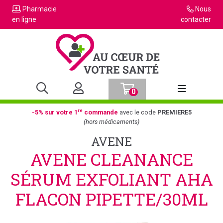
Pharmacie
Nous
en ligne
contacter
0
Afficher la n
re
-5% sur votre 1
commande
avec le code
PREMIERE5
(hors médicaments)
AVENE
AVENE CLEANANCE
SÉRUM EXFOLIANT AHA
FLACON PIPETTE/30ML