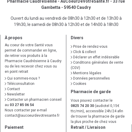
Pharmacie Caudrésienne - AuCoeurDeVotreSante.fr - 33 rue
Gambetta - 59540 Caudry
Ouvert du lundi au vendredi de 08h30 à 12h30 et de 13h30 à
19h30, le samedi de 08h30 à 12h30 et de 14h00 à 18h30
À propos
Divers
Au coeur de votre Santé vous
Prise de rendez-vous
permet de commander en ligne,
Click & collect
de retirer vos produits à la
Déclarer un effet indésirable
Pharmacie Caudrésienne à Caudry
Conditions générales de vente
ou de les recevoir chez vous ou
(CGV)
en point retrait
Mentions légales
Qui sommes-nous ?
Données personnelles
Téléconsultation
Cookies
Contact
Pharmacie de garde
Newsletter
Contacter un pharmacien conseil
Vous pouvez contacter le
au
03 27 85 06 54
0825 74 20 30
(audiotel 0,15€
Nous contacter par e-mail
ttc/min), accessible 24h/24 afin
contact
@
aucoeurdevotresante.fr
de trouver la pharmacie de garde
la plus proche de chez vous
Paiement
Retrait / Livraison