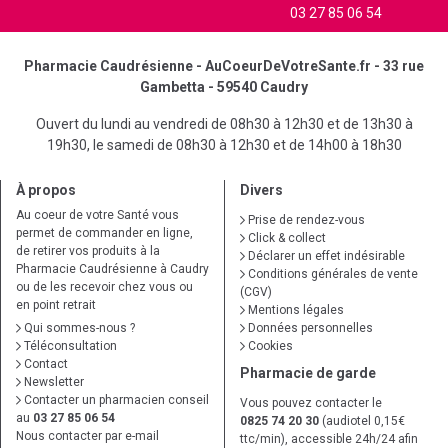
03 27 85 06 54
Pharmacie Caudrésienne - AuCoeurDeVotreSante.fr - 33 rue
Gambetta - 59540 Caudry
Ouvert du lundi au vendredi de 08h30 à 12h30 et de 13h30 à
19h30, le samedi de 08h30 à 12h30 et de 14h00 à 18h30
À propos
Divers
Au coeur de votre Santé vous
Prise de rendez-vous
permet de commander en ligne,
Click & collect
de retirer vos produits à la
Déclarer un effet indésirable
Pharmacie Caudrésienne à Caudry
Conditions générales de vente
ou de les recevoir chez vous ou
(CGV)
en point retrait
Mentions légales
Qui sommes-nous ?
Données personnelles
Téléconsultation
Cookies
Contact
Pharmacie de garde
Newsletter
Contacter un pharmacien conseil
Vous pouvez contacter le
au
03 27 85 06 54
0825 74 20 30
(audiotel 0,15€
Nous contacter par e-mail
ttc/min), accessible 24h/24 afin