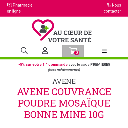
Pharmacie
Nous
en ligne
contacter
0
Afficher la n
re
-5% sur votre 1
commande
avec le code
PREMIERE5
(hors médicaments)
AVENE
AVENE COUVRANCE
POUDRE MOSAÏQUE
BONNE MINE 10G