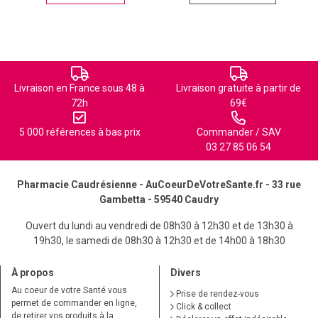
Livraison en France sous 48 à
Livraison gratuite à partir de
72h
69€
5 000 références à bas prix
Commander / SAV
03 27 85 06 54
Pharmacie Caudrésienne - AuCoeurDeVotreSante.fr - 33 rue
Gambetta - 59540 Caudry
Ouvert du lundi au vendredi de 08h30 à 12h30 et de 13h30 à
19h30, le samedi de 08h30 à 12h30 et de 14h00 à 18h30
À propos
Divers
Au coeur de votre Santé vous
Prise de rendez-vous
permet de commander en ligne,
Click & collect
de retirer vos produits à la