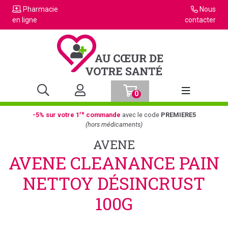
Pharmacie
Nous
en ligne
contacter
0
Afficher la n
re
-5% sur votre 1
commande
avec le code
PREMIERE5
(hors médicaments)
AVENE
AVENE CLEANANCE PAIN
NETTOY DÉSINCRUST
100G