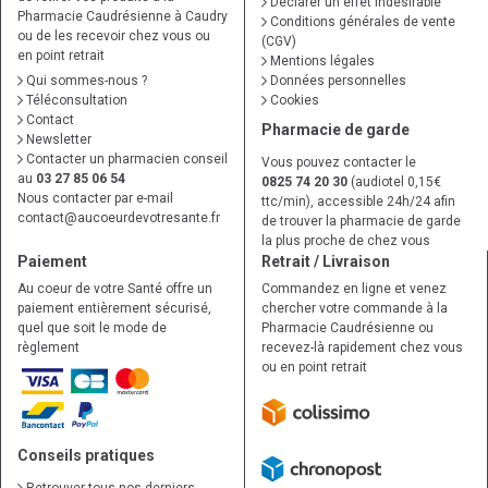
Déclarer un effet indésirable
Pharmacie Caudrésienne à Caudry
Conditions générales de vente
ou de les recevoir chez vous ou
(CGV)
en point retrait
Mentions légales
Qui sommes-nous ?
Données personnelles
Téléconsultation
Cookies
Contact
Pharmacie de garde
Newsletter
Contacter un pharmacien conseil
Vous pouvez contacter le
au
03 27 85 06 54
0825 74 20 30
(audiotel 0,15€
Nous contacter par e-mail
ttc/min), accessible 24h/24 afin
contact
@
aucoeurdevotresante.fr
de trouver la pharmacie de garde
la plus proche de chez vous
Paiement
Retrait / Livraison
Au coeur de votre Santé offre un
Commandez en ligne et venez
paiement entièrement sécurisé,
chercher votre commande à la
quel que soit le mode de
Pharmacie Caudrésienne ou
règlement
recevez-là rapidement chez vous
ou en point retrait
Conseils pratiques