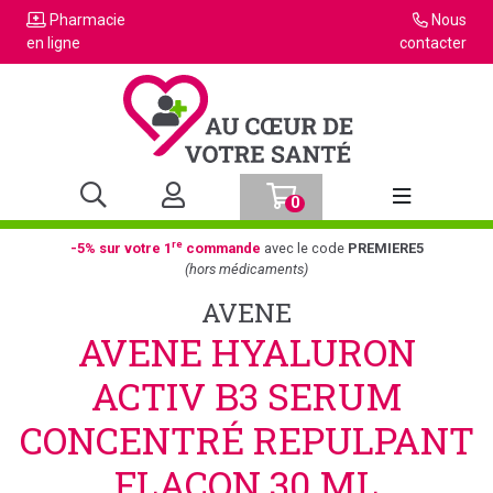
Pharmacie
Nous
en ligne
contacter
0
Afficher la n
re
-5% sur votre 1
commande
avec le code
PREMIERE5
(hors médicaments)
AVENE
AVENE HYALURON
ACTIV B3 SERUM
CONCENTRÉ REPULPANT
FLACON 30 ML