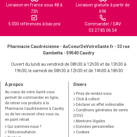
Livraison en France sous 48 à
Livraison gratuite à partir de
72h
69€
5 000 références à bas prix
Commander / SAV
03 27 85 06 54
Pharmacie Caudrésienne - AuCoeurDeVotreSante.fr - 33 rue
Gambetta - 59540 Caudry
Ouvert du lundi au vendredi de 08h30 à 12h30 et de 13h30 à
19h30, le samedi de 08h30 à 12h30 et de 14h00 à 18h30
À propos
Divers
Au coeur de votre Santé vous
Prise de rendez-vous
permet de commander en ligne,
Click & collect
de retirer vos produits à la
Déclarer un effet indésirable
Pharmacie Caudrésienne à Caudry
Conditions générales de vente
ou de les recevoir chez vous ou
(CGV)
en point retrait
Mentions légales
Qui sommes-nous ?
Données personnelles
Téléconsultation
Cookies