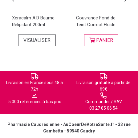
Xeracalm A.D Baume
Couvrance Fond de
Relipidant 200ml
Teint Correct Fluide...
VISUALISER
PANIER
Livraison en France sous 48 à
Livraison gratuite à partir de
72h
69€
5 000 références à bas prix
Commander / SAV
03 27 85 06 54
Pharmacie Caudrésienne - AuCoeurDeVotreSante.fr - 33 rue
Gambetta - 59540 Caudry