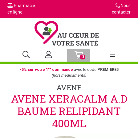
Pharmacie
Nous
en ligne
contacter
0
Afficher la n
re
-5% sur votre 1
commande
avec le code
PREMIERE5
(hors médicaments)
AVENE
AVENE XERACALM A.D
BAUME RELIPIDANT
400ML