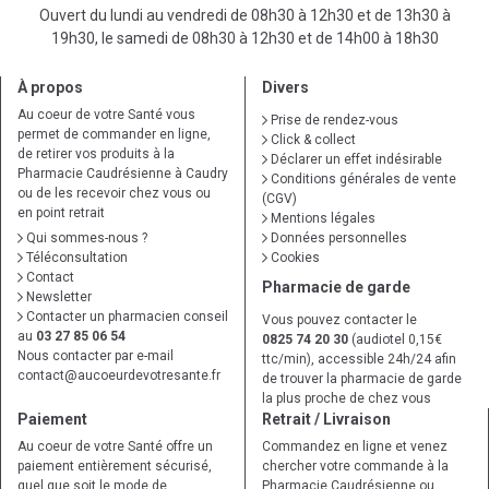
Ouvert du lundi au vendredi de 08h30 à 12h30 et de 13h30 à
19h30, le samedi de 08h30 à 12h30 et de 14h00 à 18h30
À propos
Divers
Au coeur de votre Santé vous
Prise de rendez-vous
permet de commander en ligne,
Click & collect
de retirer vos produits à la
Déclarer un effet indésirable
Pharmacie Caudrésienne à Caudry
Conditions générales de vente
ou de les recevoir chez vous ou
(CGV)
en point retrait
Mentions légales
Qui sommes-nous ?
Données personnelles
Téléconsultation
Cookies
Contact
Pharmacie de garde
Newsletter
Contacter un pharmacien conseil
Vous pouvez contacter le
au
03 27 85 06 54
0825 74 20 30
(audiotel 0,15€
Nous contacter par e-mail
ttc/min), accessible 24h/24 afin
contact
@
aucoeurdevotresante.fr
de trouver la pharmacie de garde
la plus proche de chez vous
Paiement
Retrait / Livraison
Au coeur de votre Santé offre un
Commandez en ligne et venez
paiement entièrement sécurisé,
chercher votre commande à la
quel que soit le mode de
Pharmacie Caudrésienne ou