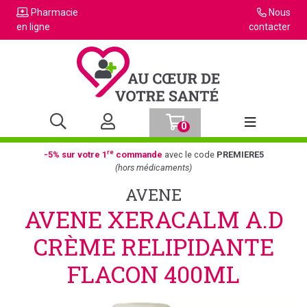
Pharmacie
Nous
en ligne
contacter
0
Afficher la n
re
-5% sur votre 1
commande
avec le code
PREMIERE5
(hors médicaments)
AVENE
AVENE XERACALM A.D
CRÈME RELIPIDANTE
FLACON 400ML