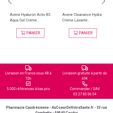
Avene Hyaluron Activ B3
Avene Cleanance Hydra
Aqua Gel Crème...
Crème Lavante...
PANIER
PANIER
Livraison en France sous 48 à
Livraison gratuite à partir de
72h
69€
5 000 références à bas prix
Commander / SAV
03 27 85 06 54
Pharmacie Caudrésienne - AuCoeurDeVotreSante.fr - 33 rue
Gambetta - 59540 Caudry