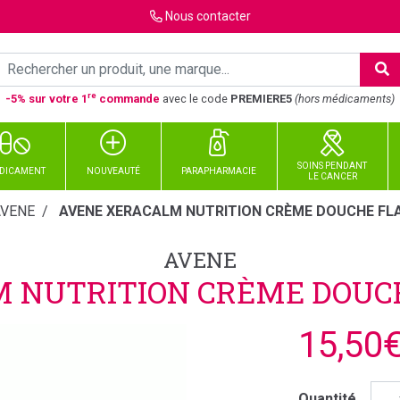
Nous
contacter
re
-5% sur votre 1
commande
avec le code
PREMIERE5
(hors médicaments)
SOINS PENDANT
DICAMENT
NOUVEAUTÉ
PARAPHARMACIE
LE CANCER
AVENE
AVENE XERACALM NUTRITION CRÈME DOUCHE FL
AVENE
 NUTRITION CRÈME DOUC
15,50
Quantité