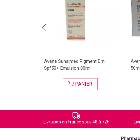
ttoyante 500ml
Avene Sunsimed Pigment Dm
Aven
Spf50+ Emulsion 80ml
50m
SER
PANIER
Livraison en France sous 48 à 72h
Liv
Pharmaci