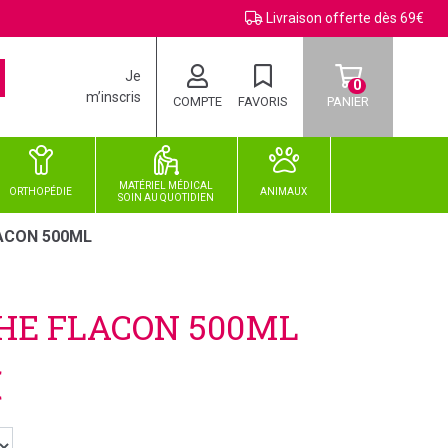
Livraison offerte dès 69€
Je
0
m’inscris
COMPTE
FAVORIS
PANIER
MATÉRIEL MÉDICAL
ORTHOPÉDIE
ANIMAUX
SOIN
AU
QUOTIDIEN
ACON 500ML
HE FLACON 500ML
€