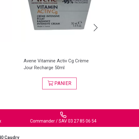
Avene Vitamine Activ Cg Crème
Avene Dermab
Jour Recharge 50ml
Concentré Rep
PANIER
x
Commander / SAV 03 27 85 06 54
40 Caudry