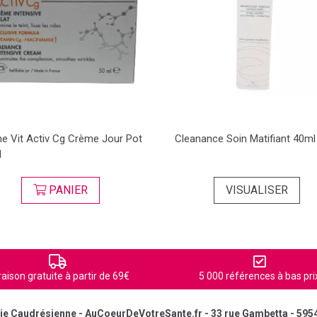
e Vit Activ Cg Crème Jour Pot
Cleanance Soin Matifiant 40ml
l
PANIER
VISUALISER
raison gratuite à partir de 69€
5 000 références à bas pri
e Caudrésienne - AuCoeurDeVotreSante.fr - 33 rue Gambetta - 595