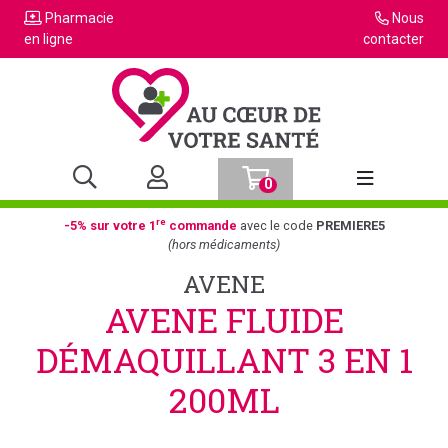
Pharmacie
Nous
en ligne
contacter
0
Afficher la n
re
-5% sur votre 1
commande
avec le code
PREMIERE5
(hors médicaments)
AVENE
AVENE FLUIDE
DÉMAQUILLANT 3 EN 1
200ML