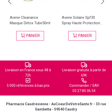
Avene Cleanance
Avene Solaire Spf30
Masque Détox Tube50ml
Spray Haute Protection...
PANIER
PANIER
Livraison en France sous 48 à
Livraison gratuite à partir de
72h
69€
5 000 références à bas prix
Commander / SAV
03 27 85 06 54
Pharmacie Caudrésienne - AuCoeurDeVotreSante.fr - 33 rue
Gambetta - 59540 Caudry