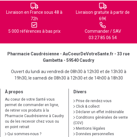
Livraison en France sous 48 à
Livraison gratuite à partir de
72h
69€
5 000 références à bas prix
Commander / SAV
03 27 85 06 54
Pharmacie Caudrésienne - AuCoeurDeVotreSante.fr - 33 rue
Gambetta - 59540 Caudry
Ouvert du lundi au vendredi de 08h30 à 12h30 et de 13h30 à
19h30, le samedi de 08h30 à 12h30 et de 14h00 à 18h30
À propos
Divers
Au coeur de votre Santé vous
Prise de rendez-vous
permet de commander en ligne,
Click & collect
de retirer vos produits à la
Déclarer un effet indésirable
Pharmacie Caudrésienne à Caudry
Conditions générales de vente
ou de les recevoir chez vous ou
(CGV)
en point retrait
Mentions légales
Qui sommes-nous ?
Données personnelles