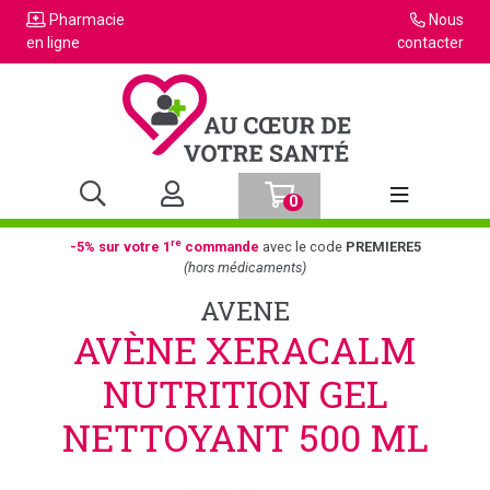
Pharmacie
Nous
en ligne
contacter
0
Afficher la n
re
-5% sur votre 1
commande
avec le code
PREMIERE5
(hors médicaments)
AVENE
AVÈNE XERACALM
NUTRITION GEL
NETTOYANT 500 ML