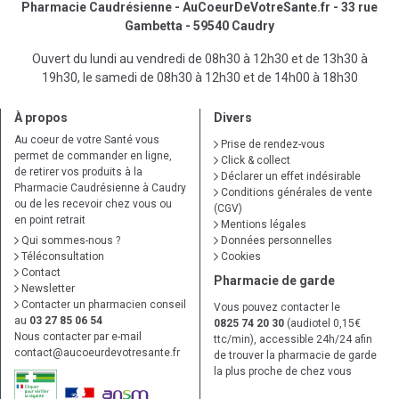
Pharmacie Caudrésienne - AuCoeurDeVotreSante.fr - 33 rue
Gambetta - 59540 Caudry
Ouvert du lundi au vendredi de 08h30 à 12h30 et de 13h30 à
19h30, le samedi de 08h30 à 12h30 et de 14h00 à 18h30
À propos
Divers
Au coeur de votre Santé vous
Prise de rendez-vous
permet de commander en ligne,
Click & collect
de retirer vos produits à la
Déclarer un effet indésirable
Pharmacie Caudrésienne à Caudry
Conditions générales de vente
ou de les recevoir chez vous ou
(CGV)
en point retrait
Mentions légales
Qui sommes-nous ?
Données personnelles
Téléconsultation
Cookies
Contact
Pharmacie de garde
Newsletter
Contacter un pharmacien conseil
Vous pouvez contacter le
au
03 27 85 06 54
0825 74 20 30
(audiotel 0,15€
Nous contacter par e-mail
ttc/min), accessible 24h/24 afin
contact
@
aucoeurdevotresante.fr
de trouver la pharmacie de garde
la plus proche de chez vous