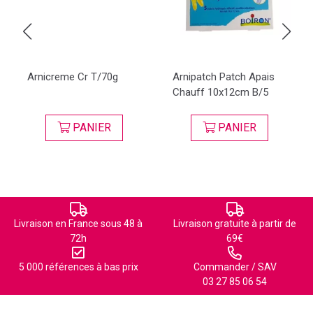
Arnicreme Cr T/70g
Arnipatch Patch Apais
Chauff 10x12cm B/5
PANIER
PANIER
Livraison en France sous 48 à
Livraison gratuite à partir de
72h
69€
5 000 références à bas prix
Commander / SAV
03 27 85 06 54