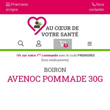
Pharmacie
Nous
en ligne
contacter
0
Afficher la n
re
-5% sur votre 1
commande
avec le code
PREMIERE5
(hors médicaments)
BOIRON
AVENOC POMMADE 30G