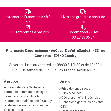
Livraison en France sous 48 à
Livraison gratuite à partir de
72h
69€
5 000 références à bas prix
Commander / SAV
03 27 85 06 54
Pharmacie Caudrésienne - AuCoeurDeVotreSante.fr - 33 rue
Gambetta - 59540 Caudry
Ouvert du lundi au vendredi de 08h30 à 12h30 et de 13h30 à
19h30, le samedi de 08h30 à 12h30 et de 14h00 à 18h30
À propos
Divers
Au coeur de votre Santé vous
Prise de rendez-vous
permet de commander en ligne,
Click & collect
de retirer vos produits à la
Déclarer un effet indésirable
Pharmacie Caudrésienne à Caudry
Conditions générales de vente
ou de les recevoir chez vous ou
(CGV)
en point retrait