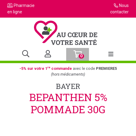
Pharmacie
Nous
en ligne
contacter
0
Afficher la n
re
-5% sur votre 1
commande
avec le code
PREMIERE5
(hors médicaments)
BAYER
BEPANTHEN 5%
POMMADE 30G