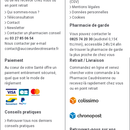
ou de les recevoir chez vous ou
(CGV)
en point retrait
Mentions légales
Qui sommes-nous ?
Données personnelles
Téléconsultation
Cookies
Contact
Pharmacie de garde
Newsletter
Contacter un pharmacien conseil
Vous pouvez contacter le
au
03 27 85 06 54
0825 74 20 30
(audiotel 0,15€
Nous contacter par e-mail
ttc/min), accessible 24h/24 afin
contact
@
aucoeurdevotresante.fr
de trouver la pharmacie de garde
la plus proche de chez vous
Paiement
Retrait / Livraison
Au coeur de votre Santé offre un
Commandez en ligne et venez
paiement entièrement sécurisé,
chercher votre commande à la
quel que soit le mode de
Pharmacie Caudrésienne ou
règlement
recevez-là rapidement chez vous
ou en point retrait
Conseils pratiques
Retrouver tous nos derniers
conseils pratiques
Retrouvez-nous sur vos