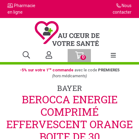
Pharmacie
Nous
en ligne
contacter
0
Afficher la n
re
-5% sur votre 1
commande
avec le code
PREMIERE5
(hors médicaments)
BAYER
BEROCCA ENERGIE
COMPRIMÉ
EFFERVESCENT ORANGE
BOITE DE 30