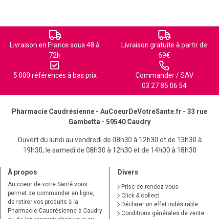
Livraison en France sous 48 à
Livraison gratuite à partir de
72h
69€
5 000 références à bas prix
Commander / SAV
03 27 85 06 54
Pharmacie Caudrésienne - AuCoeurDeVotreSante.fr - 33 rue
Gambetta - 59540 Caudry
Ouvert du lundi au vendredi de 08h30 à 12h30 et de 13h30 à
19h30, le samedi de 08h30 à 12h30 et de 14h00 à 18h30
À propos
Divers
Au coeur de votre Santé vous
Prise de rendez-vous
permet de commander en ligne,
Click & collect
de retirer vos produits à la
Déclarer un effet indésirable
Pharmacie Caudrésienne à Caudry
Conditions générales de vente