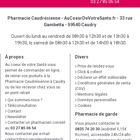
03 27 85 06 54
Pharmacie Caudrésienne - AuCoeurDeVotreSante.fr - 33 rue
Gambetta - 59540 Caudry
Ouvert du lundi au vendredi de 08h30 à 12h30 et de 13h30 à
19h30, le samedi de 08h30 à 12h30 et de 14h00 à 18h30
À propos
Divers
Au coeur de votre Santé vous
Prise de rendez-vous
permet de commander en ligne,
Click & collect
de retirer vos produits à la
Déclarer un effet indésirable
Pharmacie Caudrésienne à Caudry
Conditions générales de vente
ou de les recevoir chez vous ou
(CGV)
en point retrait
Mentions légales
Qui sommes-nous ?
Données personnelles
Téléconsultation
Cookies
Contact
Pharmacie de garde
Newsletter
Contacter un pharmacien conseil
Vous pouvez contacter le
au
03 27 85 06 54
0825 74 20 30
(audiotel 0,15€
Nous contacter par e-mail
ttc/min), accessible 24h/24 afin
contact
@
aucoeurdevotresante.fr