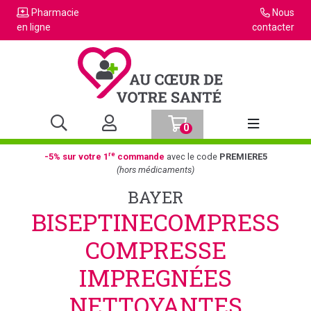
Pharmacie
Nous
en ligne
contacter
0
Afficher la n
re
-5% sur votre 1
commande
avec le code
PREMIERE5
(hors médicaments)
BAYER
BISEPTINECOMPRESS
COMPRESSE
IMPREGNÉES
NETTOYANTES