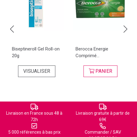
Biseptineroll Gel Roll-on
Berocca Energie
20g
Comprimé...
VISUALISER
PANIER
Livraison en France sous 48 à
Livraison gratuite à partir de
72h
69€
5 000 références à bas prix
Commander / SAV