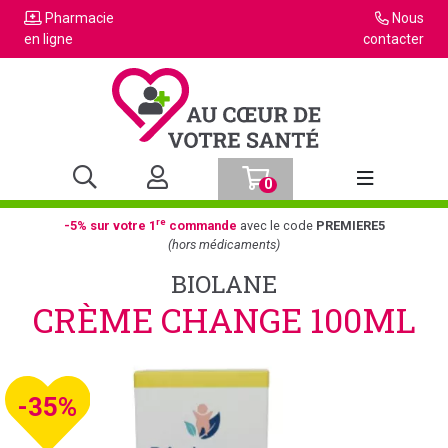
Pharmacie
Nous
en ligne
contacter
0
Afficher la n
re
-5% sur votre 1
commande
avec le code
PREMIERE5
(hors médicaments)
BIOLANE
CRÈME CHANGE 100ML
-35%