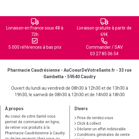
Livraison en France sous 48 à
Livraison gratuite à partir de
72h
69€
5 000 références à bas prix
Commander / SAV
03 27 85 06 54
Pharmacie Caudrésienne - AuCoeurDeVotreSante.fr - 33 rue
Gambetta - 59540 Caudry
Ouvert du lundi au vendredi de 08h30 à 12h30 et de 13h30 à
19h30, le samedi de 08h30 à 12h30 et de 14h00 à 18h30
À propos
Divers
Au coeur de votre Santé vous
Prise de rendez-vous
permet de commander en ligne,
Click & collect
de retirer vos produits à la
Déclarer un effet indésirable
Pharmacie Caudrésienne à Caudry
Conditions générales de vente
ou de les recevoir chez vous ou