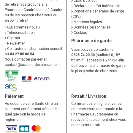
Click & collect
de retirer vos produits à la
Déclarer un effet indésirable
Pharmacie Caudrésienne à Caudry
Conditions générales de vente
ou de les recevoir chez vous ou
(CGV)
en point retrait
Mentions légales
Qui sommes-nous ?
Données personnelles
Téléconsultation
Cookies
Contact
Pharmacie de garde
Newsletter
Contacter un pharmacien conseil
Vous pouvez contacter le
au
03 27 85 06 54
0825 74 20 30
(audiotel 0,15€
Nous contacter par e-mail
ttc/min), accessible 24h/24 afin
contact
@
aucoeurdevotresante.fr
de trouver la pharmacie de garde
la plus proche de chez vous
Paiement
Retrait / Livraison
Au coeur de votre Santé offre un
Commandez en ligne et venez
paiement entièrement sécurisé,
chercher votre commande à la
quel que soit le mode de
Pharmacie Caudrésienne ou
règlement
recevez-là rapidement chez vous
ou en point retrait