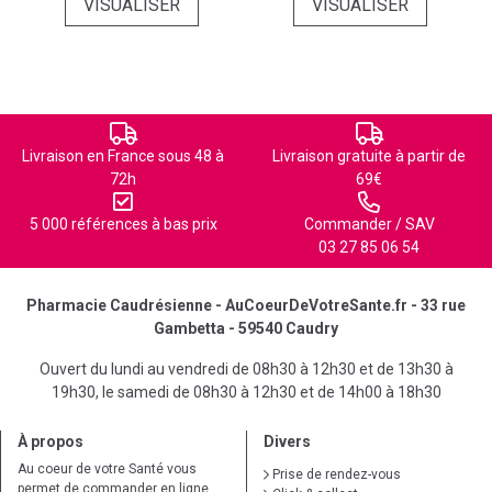
VISUALISER
VISUALISER
Livraison en France sous 48 à
Livraison gratuite à partir de
72h
69€
5 000 références à bas prix
Commander / SAV
03 27 85 06 54
Pharmacie Caudrésienne - AuCoeurDeVotreSante.fr - 33 rue
Gambetta - 59540 Caudry
Ouvert du lundi au vendredi de 08h30 à 12h30 et de 13h30 à
19h30, le samedi de 08h30 à 12h30 et de 14h00 à 18h30
À propos
Divers
Au coeur de votre Santé vous
Prise de rendez-vous
permet de commander en ligne,