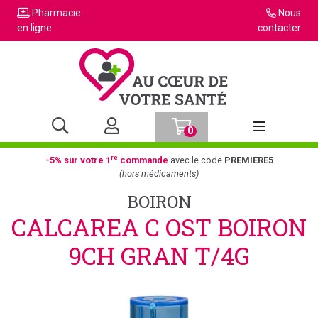
Pharmacie
Nous
en ligne
contacter
0
Afficher la n
re
-5% sur votre 1
commande
avec le code
PREMIERE5
(hors médicaments)
BOIRON
CALCAREA C OST BOIRON
9CH GRAN T/4G