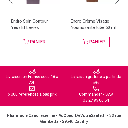
Endro Soin Contour
Endro Crème Visage
Yeux Et Levres
Nourrissante tube 50 ml
PANIER
PANIER
Livraison en France sous 48 à
Livraison gratuite à partir de
72h
69€
5 000 références à bas prix
Commander / SAV
03 27 85 06 54
Pharmacie Caudrésienne - AuCoeurDeVotreSante.fr - 33 rue
Gambetta - 59540 Caudry