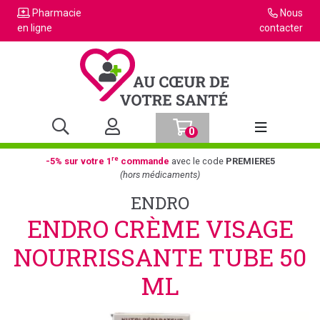
Pharmacie
Nous
en ligne
contacter
0
Afficher la n
re
-5% sur votre 1
commande
avec le code
PREMIERE5
(hors médicaments)
ENDRO
ENDRO CRÈME VISAGE
NOURRISSANTE TUBE 50
ML