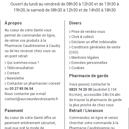
Ouvert du lundi au vendredi de 08h30 à 12h30 et de 13h30 à
19h30, le samedi de 08h30 à 12h30 et de 14h00 à 18h30
À propos
Divers
Au coeur de votre Santé vous
Prise de rendez-vous
permet de commander en ligne,
Click & collect
de retirer vos produits à la
Déclarer un effet indésirable
Pharmacie Caudrésienne à Caudry
Conditions générales de vente
ou de les recevoir chez vous ou
(CGV)
en point retrait
Mentions légales
Qui sommes-nous ?
Données personnelles
Téléconsultation
Cookies
Contact
Pharmacie de garde
Newsletter
Contacter un pharmacien conseil
Vous pouvez contacter le
au
03 27 85 06 54
0825 74 20 30
(audiotel 0,15€
Nous contacter par e-mail
ttc/min), accessible 24h/24 afin
contact
@
aucoeurdevotresante.fr
de trouver la pharmacie de garde
la plus proche de chez vous
Paiement
Retrait / Livraison
Au coeur de votre Santé offre un
Commandez en ligne et venez
paiement entièrement sécurisé,
chercher votre commande à la
quel que soit le mode de
Pharmacie Caudrésienne ou