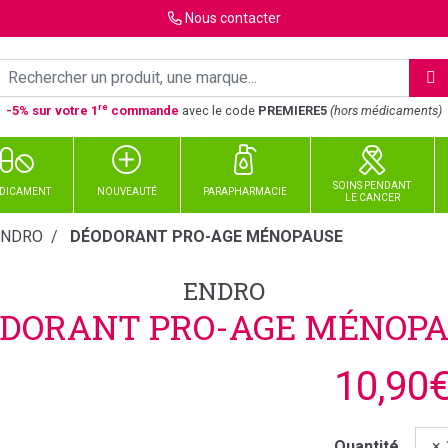
Nous
contacter
re
-5% sur votre 1
commande
avec le code
PREMIERE5
(hors médicaments)
SOINS PENDANT
DICAMENT
NOUVEAUTÉ
PARAPHARMACIE
LE CANCER
ENDRO
DÉODORANT PRO-AGE MÉNOPAUSE
ENDRO
DORANT PRO-AGE MÉNOP
10,90
Quantité