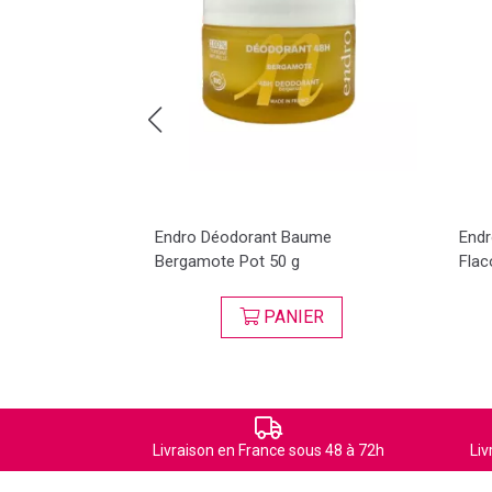
o
026
Endro Déodorant Baume
Endr
Bergamote Pot 50 g
Flac
ER
PANIER
Livraison en France sous 48 à 72h
Liv