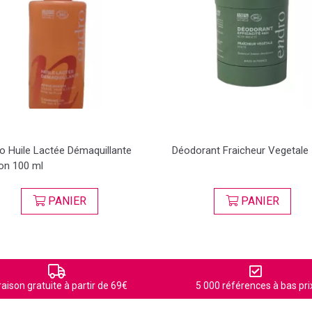
o Huile Lactée Démaquillante
Déodorant Fraicheur Vegetale
on 100 ml
PANIER
PANIER
raison gratuite à partir de 69€
5 000 références à bas pri