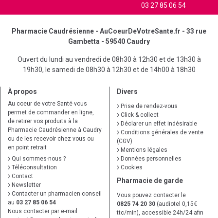
03 27 85 06 54
Pharmacie Caudrésienne - AuCoeurDeVotreSante.fr - 33 rue
Gambetta - 59540 Caudry
Ouvert du lundi au vendredi de 08h30 à 12h30 et de 13h30 à
19h30, le samedi de 08h30 à 12h30 et de 14h00 à 18h30
À propos
Divers
Au coeur de votre Santé vous
Prise de rendez-vous
permet de commander en ligne,
Click & collect
de retirer vos produits à la
Déclarer un effet indésirable
Pharmacie Caudrésienne à Caudry
Conditions générales de vente
ou de les recevoir chez vous ou
(CGV)
en point retrait
Mentions légales
Qui sommes-nous ?
Données personnelles
Téléconsultation
Cookies
Contact
Pharmacie de garde
Newsletter
Contacter un pharmacien conseil
Vous pouvez contacter le
au
03 27 85 06 54
0825 74 20 30
(audiotel 0,15€
Nous contacter par e-mail
ttc/min), accessible 24h/24 afin