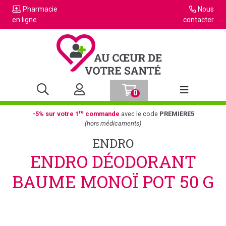
Pharmacie
Nous
en ligne
contacter
0
Afficher la n
re
-5% sur votre 1
commande
avec le code
PREMIERE5
(hors médicaments)
ENDRO
ENDRO DÉODORANT
BAUME MONOÏ POT 50 G