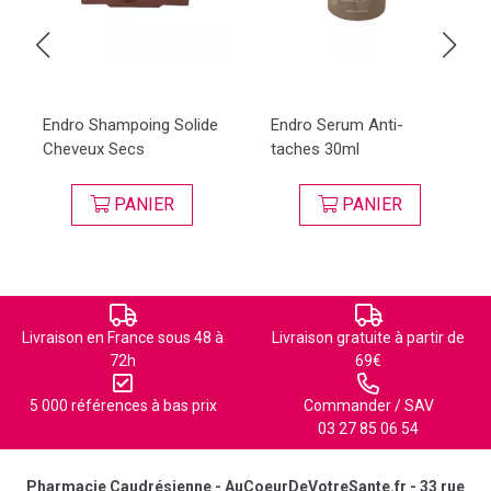
Endro Shampoing Solide
Endro Serum Anti-
Cheveux Secs
taches 30ml
PANIER
PANIER
Livraison en France sous 48 à
Livraison gratuite à partir de
72h
69€
5 000 références à bas prix
Commander / SAV
03 27 85 06 54
Pharmacie Caudrésienne - AuCoeurDeVotreSante.fr - 33 rue