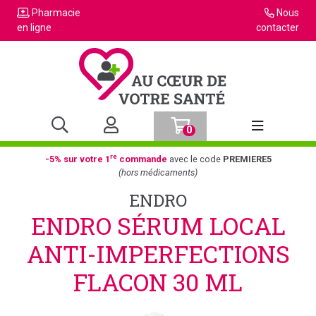
Pharmacie
Nous
en ligne
contacter
0
Afficher la n
re
-5% sur votre 1
commande
avec le code
PREMIERE5
(hors médicaments)
ENDRO
ENDRO SÉRUM LOCAL
ANTI-IMPERFECTIONS
FLACON 30 ML