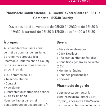
03 27 85 06 54
Pharmacie Caudrésienne - AuCoeurDeVotreSante.fr - 33 rue
Gambetta - 59540 Caudry
Ouvert du lundi au vendredi de 08h30 à 12h30 et de 13h30 à
19h30, le samedi de 08h30 à 12h30 et de 14h00 à 18h30
À propos
Divers
Au coeur de votre Santé vous
Prise de rendez-vous
permet de commander en ligne,
Click & collect
de retirer vos produits à la
Déclarer un effet indésirable
Pharmacie Caudrésienne à Caudry
Conditions générales de vente
ou de les recevoir chez vous ou
(CGV)
en point retrait
Mentions légales
Qui sommes-nous ?
Données personnelles
Téléconsultation
Cookies
Contact
Pharmacie de garde
Newsletter
Contacter un pharmacien conseil
Vous pouvez contacter le
au
03 27 85 06 54
0825 74 20 30
(audiotel 0,15€
Nous contacter par e-mail
ttc/min), accessible 24h/24 afin
contact
@
aucoeurdevotresante.fr
de trouver la pharmacie de garde