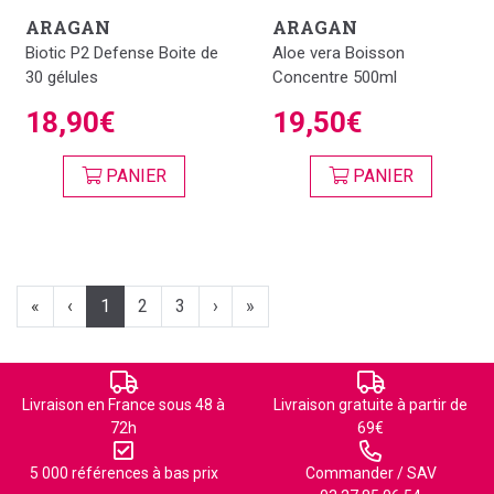
ARAGAN
ARAGAN
Biotic P2 Defense Boite de
Aloe vera Boisson
30 gélules
Concentre 500ml
18,90€
19,50€
PANIER
PANIER
«
‹
1
2
3
›
»
Livraison en France sous 48 à
Livraison gratuite à partir de
72h
69€
5 000 références à bas prix
Commander / SAV