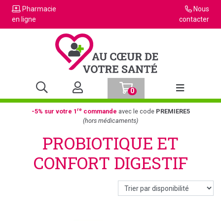
Pharmacie
Nous
en ligne
contacter
0
Afficher la n
re
-5% sur votre 1
commande
avec le code
PREMIERE5
(hors médicaments)
PROBIOTIQUE ET
CONFORT DIGESTIF