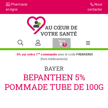
Pharmacie
Nous
en ligne
contacter
0
Afficher la n
re
-5% sur votre 1
commande
avec le code
PREMIERE5
(hors médicaments)
BAYER
BEPANTHEN 5%
POMMADE TUBE DE 100G