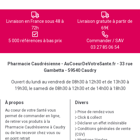
Livraison en France sous 48 à
Livraison gratuite à partir de
72h
69€
5 000 références à bas prix
Commander / SAV
03 27 85 06 54
Pharmacie Caudrésienne - AuCoeurDeVotreSante.fr - 33 rue
Gambetta - 59540 Caudry
Ouvert du lundi au vendredi de 08h30 à 12h30 et de 13h30 à
19h30, le samedi de 08h30 à 12h30 et de 14h00 à 18h30
À propos
Divers
Au coeur de votre Santé vous
Prise de rendez-vous
permet de commander en ligne,
Click & collect
de retirer vos produits à la
Déclarer un effet indésirable
Pharmacie Caudrésienne à Caudry
Conditions générales de vente
ou de les recevoir chez vous ou
(CGV)
en point retrait