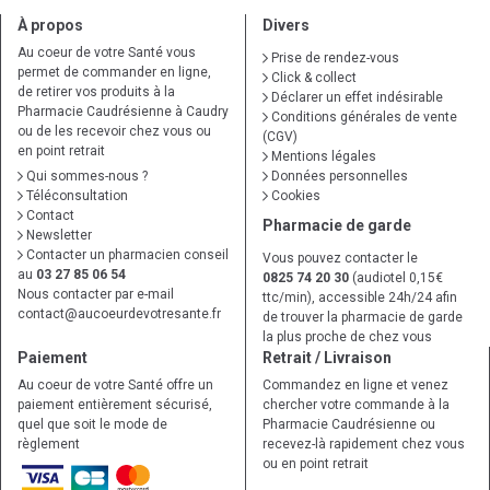
À propos
Divers
Au coeur de votre Santé vous
Prise de rendez-vous
permet de commander en ligne,
Click & collect
de retirer vos produits à la
Déclarer un effet indésirable
Pharmacie Caudrésienne à Caudry
Conditions générales de vente
ou de les recevoir chez vous ou
(CGV)
en point retrait
Mentions légales
Qui sommes-nous ?
Données personnelles
Téléconsultation
Cookies
Contact
Pharmacie de garde
Newsletter
Contacter un pharmacien conseil
Vous pouvez contacter le
au
03 27 85 06 54
0825 74 20 30
(audiotel 0,15€
Nous contacter par e-mail
ttc/min), accessible 24h/24 afin
contact
@
aucoeurdevotresante.fr
de trouver la pharmacie de garde
la plus proche de chez vous
Paiement
Retrait / Livraison
Au coeur de votre Santé offre un
Commandez en ligne et venez
paiement entièrement sécurisé,
chercher votre commande à la
quel que soit le mode de
Pharmacie Caudrésienne ou
règlement
recevez-là rapidement chez vous
ou en point retrait