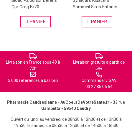
Biotic P2 Junior Defens
Synactifs Kidactifs
Cpr Croq B/20
Sommeil Sirop Enfants...
PANIER
PANIER
Livraison en France sous 48 à
Livraison gratuite à partir de
72h
69€
5 000 références à bas prix
Commander / SAV
03 27 85 06 54
Pharmacie Caudrésienne - AuCoeurDeVotreSante.fr - 33 rue
Gambetta - 59540 Caudry
Ouvert du lundi au vendredi de 08h30 à 12h30 et de 13h30 à
19h30, le samedi de 08h30 à 12h30 et de 14h00 à 18h30