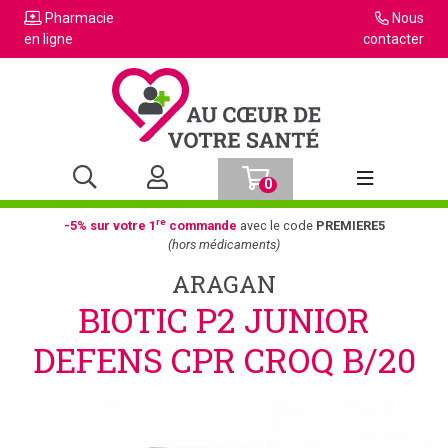
Pharmacie
Nous
en ligne
contacter
0
Afficher la n
re
-5% sur votre 1
commande
avec le code
PREMIERE5
(hors médicaments)
ARAGAN
BIOTIC P2 JUNIOR
DEFENS CPR CROQ B/20